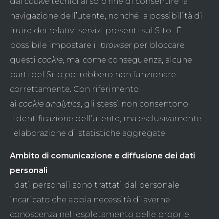
dai
cookie
tecnici al solo fine di consentire la
navigazione dell’utente, nonché la possibilità di
fruire dei relativi servizi presenti sul Sito. È
possibile impostare il
browser
per bloccare
questi
cookie
, ma, come conseguenza, alcune
parti del Sito potrebbero non funzionare
correttamente. Con riferimento
ai
cookie
analytics
, gli stessi non consentono
l’identificazione dell’utente, ma esclusivamente
l’elaborazione di statistiche aggregate.
Ambito di comunicazione e diffusione dei dati
personali
I dati personali sono trattati dal personale
incaricato che abbia necessità di averne
conoscenza nell’espletamento delle proprie