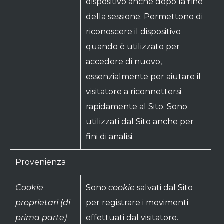
dispositivo anche dopo la fine
della sessione. Permettono di
riconoscere il dispositivo
quando è utilizzato per
accedere di nuovo,
essenzialmente per aiutare il
visitatore a riconnettersi
rapidamente al Sito. Sono
utilizzati dal Sito anche per
fini di analisi.
Provenienza
Cookie
Sono
cookie
salvati dal Sito
proprietari (di
per registrare i movimenti
prima parte)
effettuati dal visitatore.