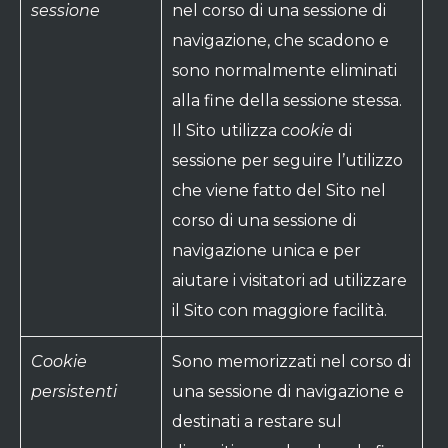
sessione
nel corso di una sessione di
navigazione, che scadono e
sono normalmente eliminati
alla fine della sessione stessa.
Il Sito utilizza
cookie
di
sessione per seguire l’utilizzo
che viene fatto del Sito nel
corso di una sessione di
navigazione unica e per
aiutare i visitatori ad utilizzare
il Sito con maggiore facilità.
Cookie
Sono memorizzati nel corso di
persistenti
una sessione di navigazione e
destinati a restare sul