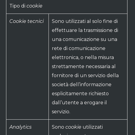
Tipo di
cookie
Cookie tecnici
Sono utilizzati al solo fine di
effettuare la trasmissione di
una comunicazione su una
rete di comunicazione
elettronica, o nella misura
strettamente necessaria al
fornitore di un servizio della
società dell’informazione
esplicitamente richiesto
dall’utente a erogare il
servizio.
Analytics
Sono
cookie
utilizzati